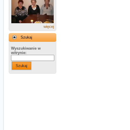
więcej
Szukaj
Wyszukiwanie w
witrynie:
Szukaj