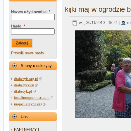
kijki maj w ogrodzie
Nazwa użytkownika:
*
wt., 30/11/2010 - 15:24 |
re
Hasło:
*
Zaloguj
Prześlij nowe hasło
Strony o cukrzycy
diabetyk.org.pl
diabetycy.eu
diabetyk.pl
insulinoopornosc.com
mojacukrzyca.org
Linki
PARTNERZY I