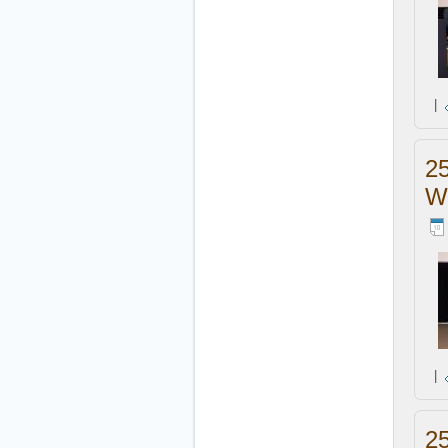
|
2
W
|
2