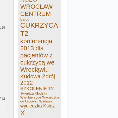
WROCŁAW-
CENTRUM
Bardo
CUKRZYCA
2014
T2
konferencja
2013 dla
pacjentów z
cukrzycą we
Wrocłąwiu
Kudowa Zdrój
2012
SZKOLENIE T2
Twierdza Kłodzka
Wambierzyce
Wycieczka
2014
do Ojcowa i Wadowic
wycieczka Książ
X