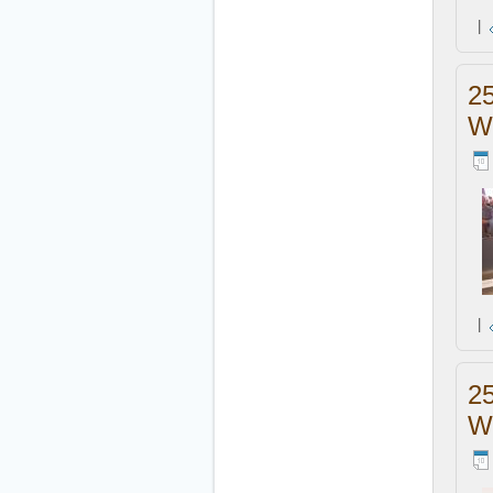
|
2
W
|
2
W