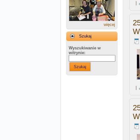
|
2
więcej
W
Szukaj
Wyszukiwanie w
witrynie:
Szukaj
|
2
W