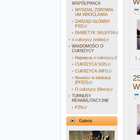
W
WSPÓLPRACA
WYDZIAŁ ZDROWIA
UM WROCŁAWIA
ZARZĄD GŁÓWNY
PSD
DIABETYK SKLEP24
o cukrzycy (video)
WIADOMOŚCI O
CUKRZYCY
Najwięcej o cukrzycy
|
CUKRZYCA SOS
CUKRZYCA.INFO
2
Nowości w edukacji
(PFED)
W
O cukrzycy (Novo)
TURNUSY
REHABILITACYJNE
PZN
Galeria