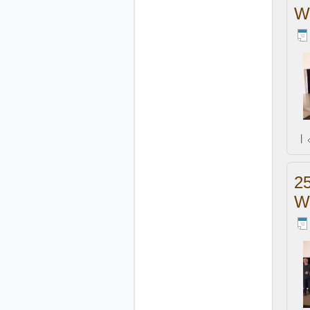
W
|
2
W