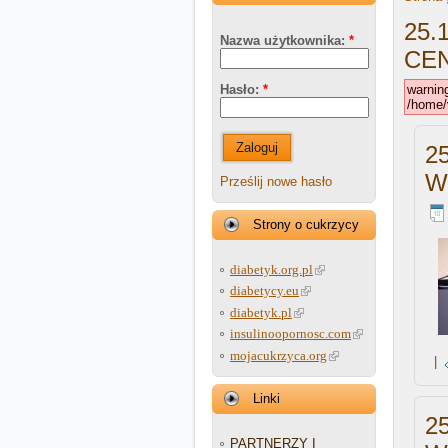
25.
Nazwa użytkownika:
*
CE
warning
Hasło:
*
/home/
Zaloguj
2
W
Prześlij nowe hasło
Strony o cukrzycy
diabetyk.org.pl
diabetycy.eu
diabetyk.pl
insulinoopornosc.com
mojacukrzyca.org
|
Linki
2
PARTNERZY I