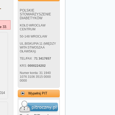
-
POLSKIE
STOWARZYSZENIE
DIABETYKÓW
KOŁO WROCŁAW
e 33.
CENTRUM
50-148 WROCŁAW
UL.BISKUPIA 11 (MIĘDZY
WITA STWOSZA A
OŁAWSKĄ)
TEL/FAX :
71 3417657
KRS:
0000224202
Numer konta: 31 1940
1076 3106 3515 0000
0000
2014
Wypełnij PIT