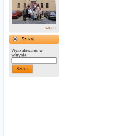
więcej
Szukaj
Wyszukiwanie w
witrynie:
Szukaj