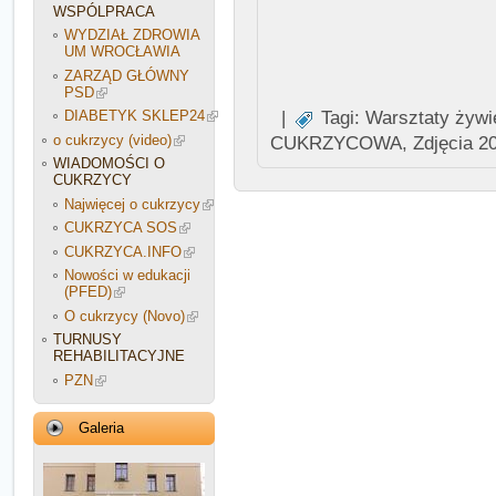
WSPÓLPRACA
WYDZIAŁ ZDROWIA
UM WROCŁAWIA
ZARZĄD GŁÓWNY
PSD
|
Tagi:
Warsztaty żywi
DIABETYK SKLEP24
o cukrzycy (video)
CUKRZYCOWA
,
Zdjęcia 2
WIADOMOŚCI O
CUKRZYCY
Najwięcej o cukrzycy
CUKRZYCA SOS
CUKRZYCA.INFO
Nowości w edukacji
(PFED)
O cukrzycy (Novo)
TURNUSY
REHABILITACYJNE
PZN
Galeria