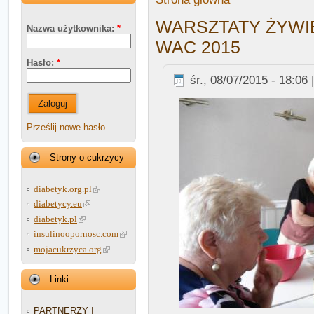
WARSZTATY ŻYW
Nazwa użytkownika:
*
WAC 2015
Hasło:
*
śr., 08/07/2015 - 18:06 
Zaloguj
Prześlij nowe hasło
Strony o cukrzycy
diabetyk.org.pl
diabetycy.eu
diabetyk.pl
insulinoopornosc.com
mojacukrzyca.org
Linki
PARTNERZY I