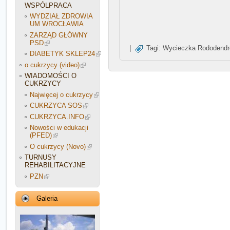
WSPÓLPRACA
WYDZIAŁ ZDROWIA
UM WROCŁAWIA
ZARZĄD GŁÓWNY
PSD
|
Tagi:
Wycieczka Rododendr
DIABETYK SKLEP24
o cukrzycy (video)
WIADOMOŚCI O
CUKRZYCY
Najwięcej o cukrzycy
CUKRZYCA SOS
CUKRZYCA.INFO
Nowości w edukacji
(PFED)
O cukrzycy (Novo)
TURNUSY
REHABILITACYJNE
PZN
Galeria