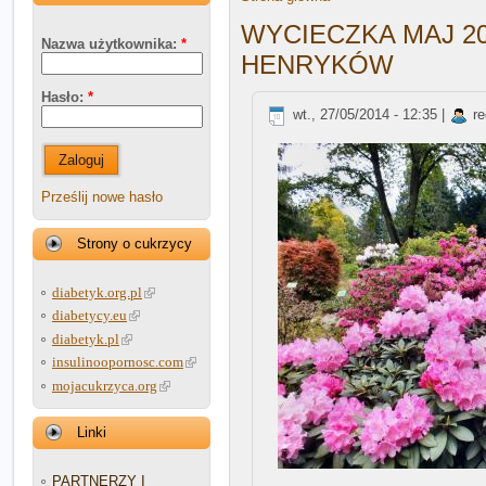
WYCIECZKA MAJ 2
Nazwa użytkownika:
*
HENRYKÓW
Hasło:
*
wt., 27/05/2014 - 12:35 |
re
Zaloguj
Prześlij nowe hasło
Strony o cukrzycy
diabetyk.org.pl
diabetycy.eu
diabetyk.pl
insulinoopornosc.com
mojacukrzyca.org
Linki
PARTNERZY I