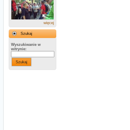
więcej
Szukaj
Wyszukiwanie w
witrynie:
Szukaj