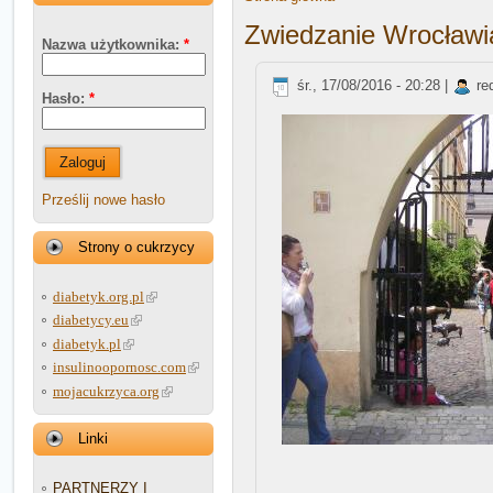
Zwiedzanie Wrocław
Nazwa użytkownika:
*
śr., 17/08/2016 - 20:28 |
re
Hasło:
*
Zaloguj
Prześlij nowe hasło
Strony o cukrzycy
diabetyk.org.pl
diabetycy.eu
diabetyk.pl
insulinoopornosc.com
mojacukrzyca.org
Linki
PARTNERZY I