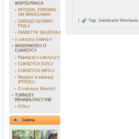
WSPÓLPRACA
WYDZIAŁ ZDROWIA
UM WROCŁAWIA
|
Tagi:
Zwiedzanie Wrocławi
ZARZĄD GŁÓWNY
PSD
DIABETYK SKLEP24
o cukrzycy (video)
WIADOMOŚCI O
CUKRZYCY
Najwięcej o cukrzycy
CUKRZYCA SOS
CUKRZYCA.INFO
Nowości w edukacji
(PFED)
O cukrzycy (Novo)
TURNUSY
REHABILITACYJNE
PZN
Galeria