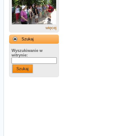
więcej
Szukaj
Wyszukiwanie w
witrynie:
Szukaj