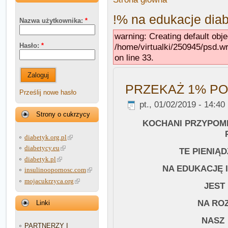
!% na edukacje dia
Nazwa użytkownika:
*
warning: Creating default obj
/home/virtualki/250945/psd.
Hasło:
*
on line 33.
Zaloguj
PRZEKAŻ 1% P
Prześlij nowe hasło
pt., 01/02/2019 - 14:40
Strony o cukrzycy
KOCHANI PRZYPOM
diabetyk.org.pl
diabetycy.eu
TE PIENIĄD
diabetyk.pl
NA EDUKACJĘ I
insulinoopornosc.com
mojacukrzyca.org
JEST
NA ROZ
Linki
NASZ
PARTNERZY I