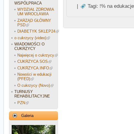
WSPÓLPRACA
|
Tagi:
!% na edukacje
WYDZIAŁ ZDROWIA
UM WROCŁAWIA
ZARZĄD GŁÓWNY
PSD
DIABETYK SKLEP24
o cukrzycy (video)
WIADOMOŚCI O
CUKRZYCY
Najwięcej o cukrzycy
CUKRZYCA SOS
CUKRZYCA.INFO
Nowości w edukacji
(PFED)
O cukrzycy (Novo)
TURNUSY
REHABILITACYJNE
PZN
Galeria